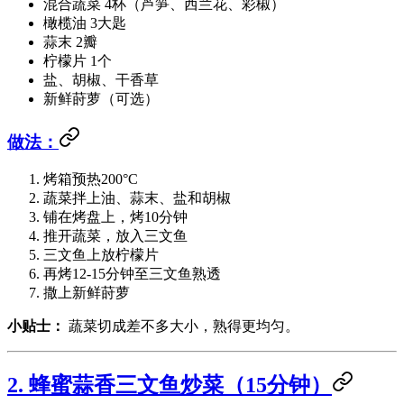
混合蔬菜 4杯（芦笋、西兰花、彩椒）
橄榄油 3大匙
蒜末 2瓣
柠檬片 1个
盐、胡椒、干香草
新鲜莳萝（可选）
做法：
烤箱预热200°C
蔬菜拌上油、蒜末、盐和胡椒
铺在烤盘上，烤10分钟
推开蔬菜，放入三文鱼
三文鱼上放柠檬片
再烤12-15分钟至三文鱼熟透
撒上新鲜莳萝
小贴士：
蔬菜切成差不多大小，熟得更均匀。
2. 蜂蜜蒜香三文鱼炒菜（15分钟）