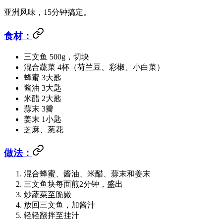
亚洲风味，15分钟搞定。
食材：
三文鱼 500g，切块
混合蔬菜 4杯（荷兰豆、彩椒、小白菜）
蜂蜜 3大匙
酱油 3大匙
米醋 2大匙
蒜末 3瓣
姜末 1小匙
芝麻、葱花
做法：
混合蜂蜜、酱油、米醋、蒜末和姜末
三文鱼块每面煎2分钟，盛出
炒蔬菜至脆嫩
放回三文鱼，加酱汁
轻轻翻拌至挂汁