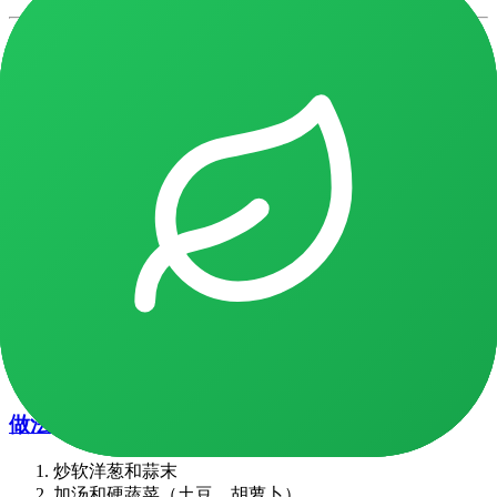
7. 三文鱼蔬菜汤（30分钟）
暖心、健康，用掉所有食材。
食材：
三文鱼 500g，切块
混合蔬菜 4杯（土豆、胡萝卜、芹菜）
鱼汤或蔬菜汤 6杯
椰奶 1罐（可选，增加奶香）
洋葱丁 1个
蒜末 3瓣
新鲜莳萝、柠檬汁
盐、胡椒
做法：
炒软洋葱和蒜末
加汤和硬蔬菜（土豆、胡萝卜）