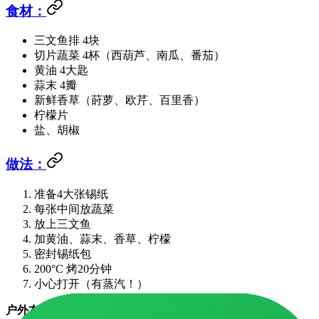
食材：
三文鱼排 4块
切片蔬菜 4杯（西葫芦、南瓜、番茄）
黄油 4大匙
蒜末 4瓣
新鲜香草（莳萝、欧芹、百里香）
柠檬片
盐、胡椒
做法：
准备4大张锡纸
每张中间放蔬菜
放上三文鱼
加黄油、蒜末、香草、柠檬
密封锡纸包
200°C 烤20分钟
小心打开（有蒸汽！）
户外友好：
烧烤架上也能做！