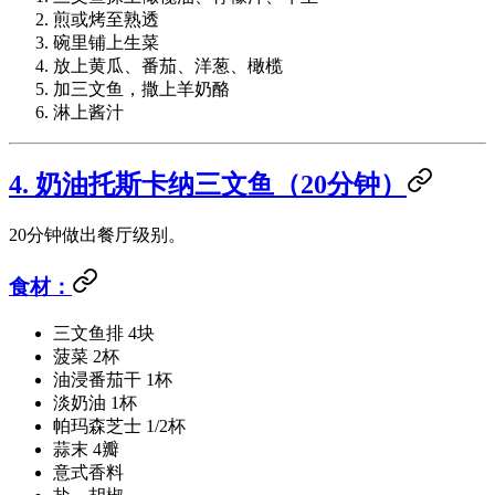
煎或烤至熟透
碗里铺上生菜
放上黄瓜、番茄、洋葱、橄榄
加三文鱼，撒上羊奶酪
淋上酱汁
4. 奶油托斯卡纳三文鱼（20分钟）
20分钟做出餐厅级别。
食材：
三文鱼排 4块
菠菜 2杯
油浸番茄干 1杯
淡奶油 1杯
帕玛森芝士 1/2杯
蒜末 4瓣
意式香料