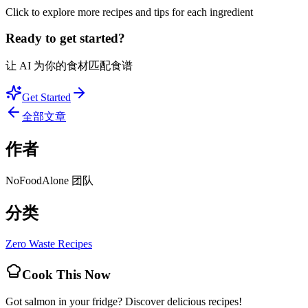
Click to explore more recipes and tips for each ingredient
Ready to get started?
让 AI 为你的食材匹配食谱
Get Started
全部文章
作者
NoFoodAlone 团队
分类
Zero Waste Recipes
Cook This Now
Got
salmon
in your fridge? Discover delicious recipes!