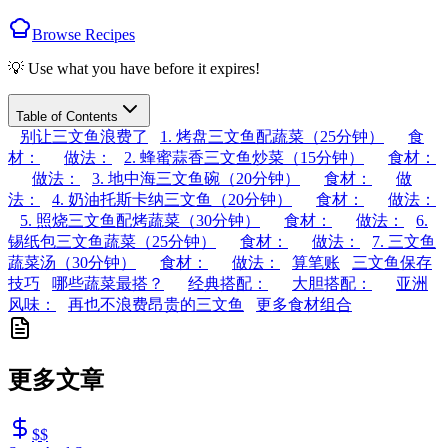
Browse Recipes
💡 Use what you have before it expires!
Table of Contents
别让三文鱼浪费了
1. 烤盘三文鱼配蔬菜（25分钟）
食
材：
做法：
2. 蜂蜜蒜香三文鱼炒菜（15分钟）
食材：
做法：
3. 地中海三文鱼碗（20分钟）
食材：
做
法：
4. 奶油托斯卡纳三文鱼（20分钟）
食材：
做法：
5. 照烧三文鱼配烤蔬菜（30分钟）
食材：
做法：
6.
锡纸包三文鱼蔬菜（25分钟）
食材：
做法：
7. 三文鱼
蔬菜汤（30分钟）
食材：
做法：
算笔账
三文鱼保存
技巧
哪些蔬菜最搭？
经典搭配：
大胆搭配：
亚洲
风味：
再也不浪费昂贵的三文鱼
更多食材组合
更多文章
$$