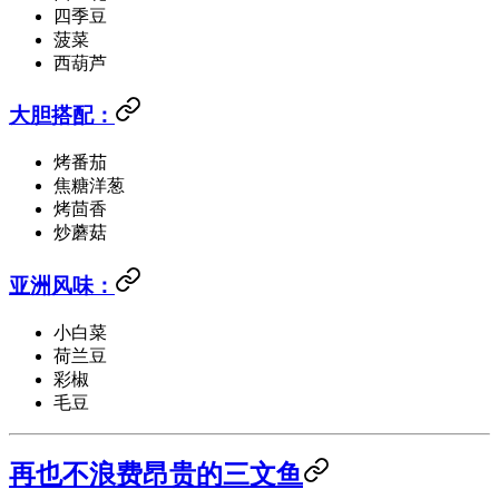
四季豆
菠菜
西葫芦
大胆搭配：
烤番茄
焦糖洋葱
烤茴香
炒蘑菇
亚洲风味：
小白菜
荷兰豆
彩椒
毛豆
再也不浪费昂贵的三文鱼