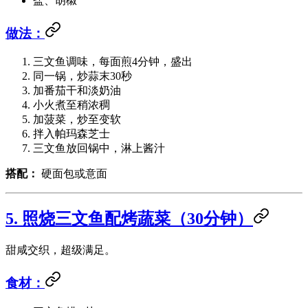
盐、胡椒
做法：
三文鱼调味，每面煎4分钟，盛出
同一锅，炒蒜末30秒
加番茄干和淡奶油
小火煮至稍浓稠
加菠菜，炒至变软
拌入帕玛森芝士
三文鱼放回锅中，淋上酱汁
搭配：
硬面包或意面
5. 照烧三文鱼配烤蔬菜（30分钟）
甜咸交织，超级满足。
食材：