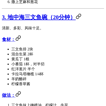
撒上芝麻和葱花
3. 地中海三文鱼碗（20分钟）
清新、多彩、风味十足。
食材：
三文鱼排 2块
混合生菜 2杯
黄瓜丁 1根
小番茄 1杯，对半切
红洋葱片 半个
卡拉马塔橄榄 1/4杯
羊奶酪碎
柠檬香草酱
做法：
三文鱼抹上橄榄油、柠檬汁、牛至