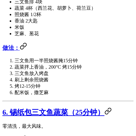
三文鱼排 4块
蔬菜 4杯（西兰花、胡萝卜、荷兰豆）
照烧酱 1/2杯
香油 2大匙
米饭
芝麻、葱花
做法：
三文鱼用一半照烧酱腌15分钟
蔬菜拌上香油，200°C 烤15分钟
三文鱼放入烤盘
刷上剩余照烧酱
烤12-15分钟
配米饭，撒芝麻
6. 锡纸包三文鱼蔬菜（25分钟）
零清洗，最大风味。