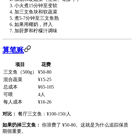
小火煮15分钟至变软
加三文鱼块和软蔬菜
煮5-7分钟至三文鱼熟
如果用椰奶，拌入
加莳萝和柠檬汁调味
算笔账
项目
花费
三文鱼（500g）
¥50-80
混合蔬菜
¥15-25
总成本
¥65-105
可喂
4人
每人成本
¥16-26
对比：
餐厅三文鱼：¥100-150/人
如果扔掉三文鱼：
你浪费了 ¥50-80。这就是为什么追踪保质
期很重要。